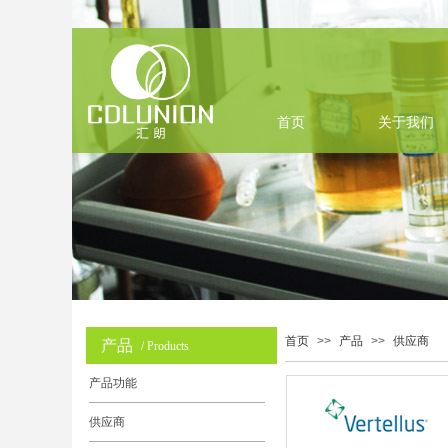
首页
关于我们
首页
>>
产品
>>
供应商
关于我们
产品
/ Products
产品功能
供应商