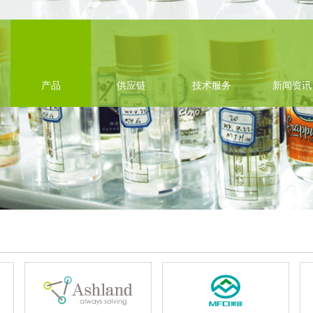
产品
供应链
技术服务
新闻资讯